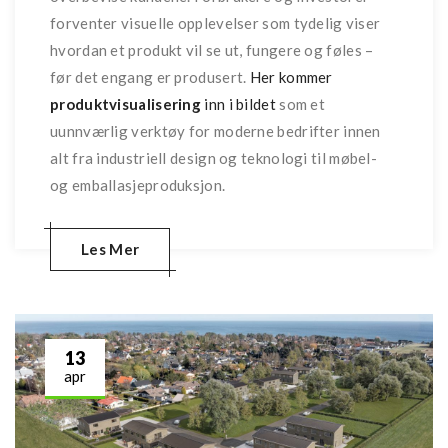
forventer visuelle opplevelser som tydelig viser
hvordan et produkt vil se ut, fungere og føles –
før det engang er produsert.
Her kommer
produktvisualisering
inn i bildet
som et
uunnværlig verktøy for moderne bedrifter innen
alt fra industriell design og teknologi til møbel-
og emballasjeproduksjon.
Les Mer
13
apr