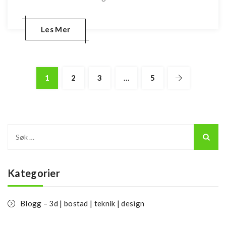
Les Mer
1
2
3
…
5
Leit
etter:
Kategorier
Blogg – 3d | bostad | teknik | design