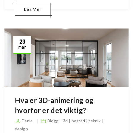
Les Mer
23
mar
Hva er 3D-animering og
hvorfor er det viktig?
Daniel
Blogg – 3d | bostad | teknik |
design